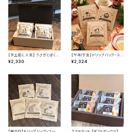
【手土産に人気】 うさぎとぼくの
【午年/干支】ドリップバッグ・コー
昭和町ブレンド®︎ ドリップバッグ
ヒーバッグ 10個セット 【クリック
¥2,330
¥2,324
10個入
ポスト配送】
【猫の日】ドリップバッグ・コーヒ
うさドセット 【ギフトボックス】