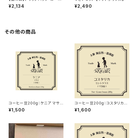
ーバッグ 10個セット 【クリックポ
¥2,134
¥2,490
スト配送】
その他の商品
コーヒー豆200g：ケニア マサイ
コーヒー豆200g：コスタリカ
(中煎)
ラ・カンテリージャ (中浅煎)
¥1,500
¥1,600