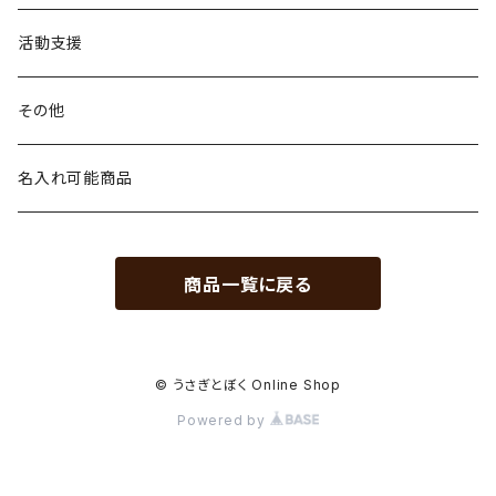
マグカップ
ペーパーフィルター
活動支援
台形
KINTO SLOW COFFEE STYLE
その他
円すい形
プラスティックブリューワー
HARIO
名入れ可能商品
コーヒージャグ
商品一覧に戻る
ステンレスフィルター
カラフェセット
© うさぎとぼく Online Shop
Powered by