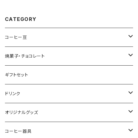
CATEGORY
コーヒー豆
クリックポスト配送セット
焼菓子・チョコレート
コーヒー豆 200g (個別銘柄)
うさぎのビスケット
ギフトセット
ブレンド
ドリップバッグ・コーヒーバッグ
焼きドーナツ
ドリンク
シングルオリジン
水出しコーヒーパック
コインチョコレート
ミルクコーヒーの素
オリジナルグッズ
カフェインレス
オリジナルサイダー
雑貨
コーヒー器具