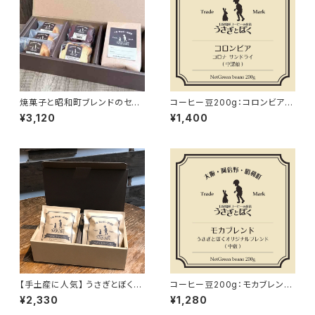
焼菓子と昭和町ブレンドのセッ
コーヒー豆200g：コロンビア
ト 【ギフトボックス】
コロナ サンドライ (中煎)
¥3,120
¥1,400
【手土産に人気】 うさぎとぼくの
コーヒー豆200g：モカブレンド
昭和町ブレンド®︎ ドリップバッグ
(中煎)
¥2,330
¥1,280
10個入