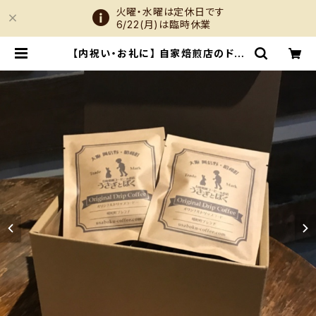
火曜・水曜は定休日です
6/22(月)は臨時休業
【内祝い・お礼に】 自家焙煎店のドリ
ップバッグ 昭和町ブレンド®︎ 20個入
| うさぎとぼく Online Shop