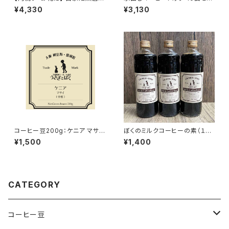
ドリップバッグ 昭和町ブレンド®︎
ト 【クリックポスト配送】
¥4,330
¥3,130
20個入
コーヒー豆200g：ケニア マサイ
ぼくのミルクコーヒーの素（１
(中煎)
本）
¥1,500
¥1,400
CATEGORY
コーヒー豆