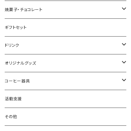
クリックポスト配送セット
焼菓子・チョコレート
コーヒー豆 200g (個別銘柄)
うさぎのビスケット
ギフトセット
ブレンド
ドリップバッグ・コーヒーバッグ
焼きドーナツ
ドリンク
シングルオリジン
水出しコーヒーパック
コインチョコレート
ミルクコーヒーの素
オリジナルグッズ
カフェインレス
オリジナルサイダー
雑貨
コーヒー器具
マグカップ
ペーパーフィルター
活動支援
台形
KINTO SLOW COFFEE STYLE
その他