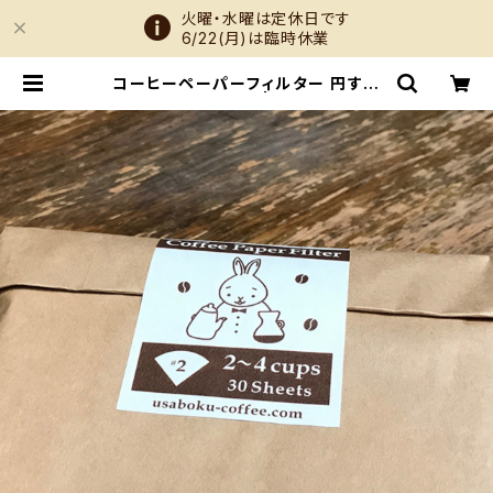
火曜・水曜は定休日です
6/22(月)は臨時休業
コーヒーペーパーフィルター 円すい
形 4cup (30枚入) | うさぎとぼく O
nline Shop