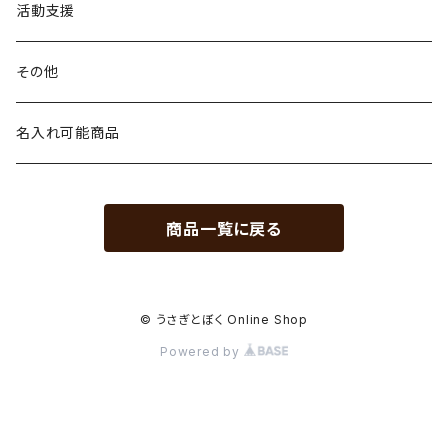
マグカップ
ペーパーフィルター
活動支援
台形
KINTO SLOW COFFEE STYLE
その他
円すい形
プラスティックブリューワー
HARIO
名入れ可能商品
コーヒージャグ
商品一覧に戻る
ステンレスフィルター
カラフェセット
© うさぎとぼく Online Shop
Powered by