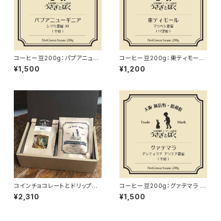
コーヒー豆200g：パプアニュー
コーヒー豆200g：東ティモール
ギニア シグリ農園 AA (中煎り)
マウベシ (中深煎)
¥1,500
¥1,200
コインチョコレートとドリップバ
コーヒー豆200g：グァテマラ ア
ッグのセット 【ギフトボックス】
ゾテア農園 (中煎)
¥2,310
¥1,500