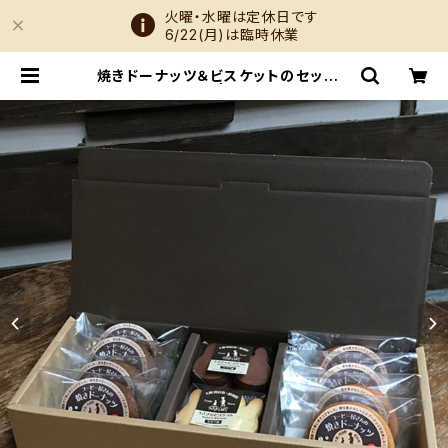
火曜・水曜は定休日です
6/22(月)は臨時休業
焼きドーナッツ＆ビスケットのセット L
【ギフトボックス】 | うさぎとぼく Onli
ne Shop