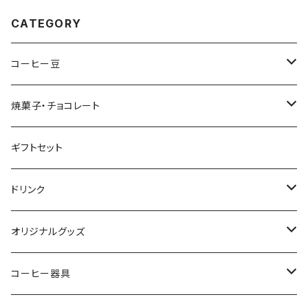
CATEGORY
コーヒー豆
クリックポスト配送セット
焼菓子・チョコレート
コーヒー豆 200g (個別銘柄)
うさぎのビスケット
ギフトセット
ブレンド
ドリップバッグ・コーヒーバッグ
焼きドーナツ
ドリンク
シングルオリジン
水出しコーヒーパック
コインチョコレート
ミルクコーヒーの素
オリジナルグッズ
カフェインレス
オリジナルサイダー
雑貨
コーヒー器具