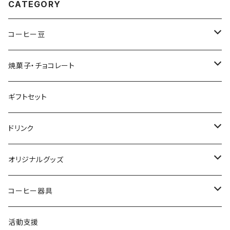
CATEGORY
コーヒー豆
クリックポスト配送セット
焼菓子・チョコレート
コーヒー豆 200g (個別銘柄)
うさぎのビスケット
ギフトセット
ブレンド
ドリップバッグ・コーヒーバッグ
焼きドーナツ
ドリンク
シングルオリジン
水出しコーヒーパック
コインチョコレート
ミルクコーヒーの素
オリジナルグッズ
カフェインレス
オリジナルサイダー
雑貨
コーヒー器具
マグカップ
ペーパーフィルター
活動支援