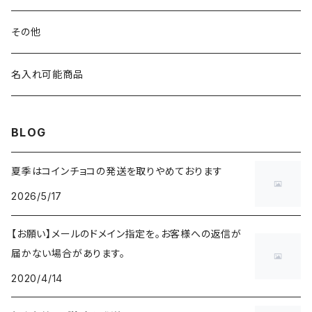
台形
KINTO SLOW COFFEE STYLE
その他
円すい形
プラスティックブリューワー
HARIO
名入れ可能商品
コーヒージャグ
BLOG
ステンレスフィルター
夏季はコインチョコの発送を取りやめております
カラフェセット
2026/5/17
【お願い】メールのドメイン指定を。お客様への返信が
届かない場合があります。
2020/4/14